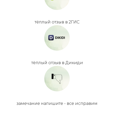
росту и переменам.
Наталья Хайбуллова
&
автор клуба психологии
развития Вдох