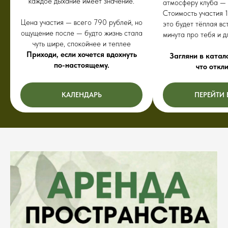
каждое дыхание имеет значение.
атмосферу клуба — 
Стоимость участия 
Цена участия — всего 790 рублей, но
это будет тёплая вс
ощущение после — будто жизнь стала
минута про тебя и д
чуть шире, спокойнее и теплее
Приходи, если хочется вдохнуть
Загляни в катало
по-настоящему.
что откл
КАЛЕНДАРЬ
ПЕРЕЙТИ 