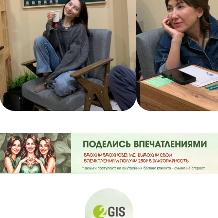
Вдох - пространство, где сливаются мудрость и энергия, а
каждое мероприятие или индивидуальная консультация — это
увлекательное путешествие чтобы познакомится с собой и
внешним миром.
Мы объединяем все сферы трансформации личности, чтобы
предоставить тебе уникальные возможности для роста и
развития. Мы создаем психологические встречи, эзотерические
мероприятия, занятия на денежное мышление, творческие
мастер-классы и трансформационные игры, которые перевернут
твой взгляд на жизнь. И это еще не всё — наши мероприятия
включают телесные и духовные практики, помогая тебе
гармонично развивать свое тело и душу.
Опытные эксперты дадут практические сессии, насыщенные
ценными знаниями, показывая себя в работе и делятся опытом и
взглядом. Каждая участница уходит с чувством укрепленной
самооценки и готовности к новым шагам.
Вдох — это не только путеводитель в мир самосознания, но и
комьюнити единомышленниц, где каждая женщина может найти
свою силу. Мы приглашаем тебя окунуться в уникальный опыт
разнообразных событий, доступных каждой, кто стремится к