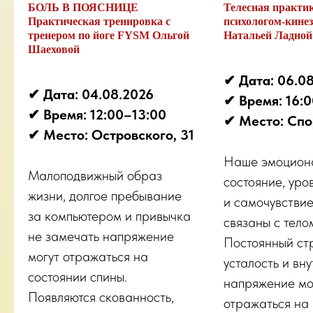
БОЛЬ В ПОЯСНИЦЕ
Телесная практик
Практическая тренировка с
психологом-кине
тренером по йоге FYSM Ольгой
Натальей Ладной
Шаеховой
✔︎ Дата: 06.0
✔︎ Дата: 04.08.2026
✔︎ Время: 16:
✔︎ Время: 12:00–13:00
✔︎ Место: Спо
✔︎ Место: Островского, 31
Наше эмоцион
Малоподвижный образ
состояние, уро
жизни, долгое пребывание
и самочувствие
за компьютером и привычка
связаны с тело
не замечать напряжение
Постоянный ст
могут отражаться на
усталость и вн
состоянии спины.
напряжение мо
Появляются скованность,
отражаться на