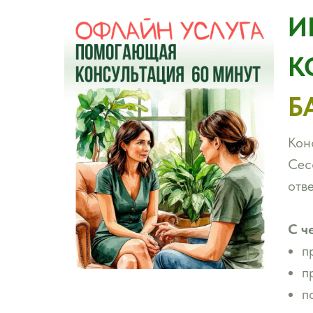
И
К
Б
Кон
Сес
отв
С ч
п
п
п