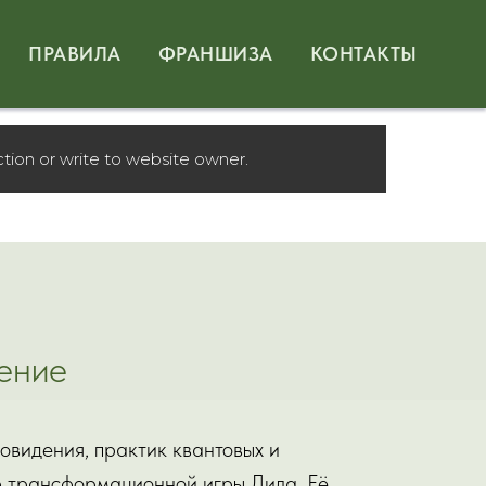
ПРАВИЛА
ФРАНШИЗА
КОНТАКТЫ
tion or write to website owner.
дение
овидения, практик квантовых и
р трансформационной игры Лила. Её