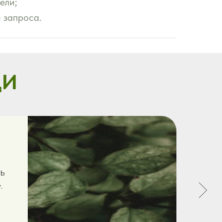
ели;
 запроса.
ДИ
ь
.