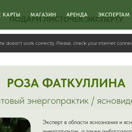
 КАРТЫ
МАГАЗИН
АРЕНДА
ЭКСПЕРТАМ
ПОДАРИ ЛИСТОЧЕК ЭКСПЕРТУ
doesn't work correctly. Please, check your internet connec
РОЗА ФАТКУЛЛИНА
товый энергопрактик / яснови
Эксперт в области яснознания и ясн
энергопрактик, а также амбассадо