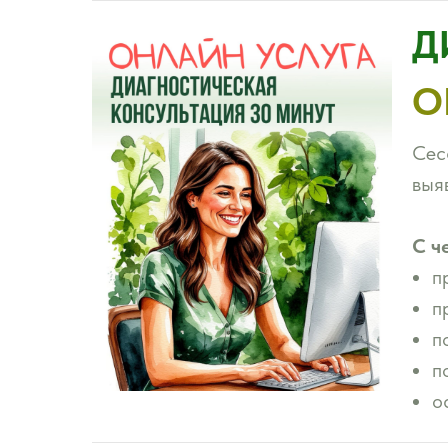
Д
О
Сес
выя
С ч
п
п
п
п
о