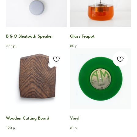
B & O Bleutooth Speaker
Glass Teapot
552
р.
80
р.
Wooden Cutting Board
Vinyl
120
р.
61
р.