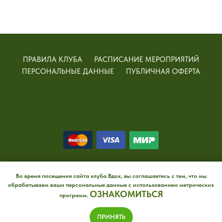
ПРАВИЛА КЛУБА
РАСПИСАНИЕ МЕРОПРИЯТИЙ
ПЕРСОНАЛЬНЫЕ ДАННЫЕ
ПУБЛИЧНАЯ ОФЕРТА
© 2025 Вдох - клуб психологии и развития
+7996 123 4343
Во время посещения сайта клуба Вдох, вы соглашаетесь с тем, что мы
обрабатываем ваши персональные данные с использованием метрических
ОЗНАКОМИТЬСЯ
программ.
ПРИНЯТЬ