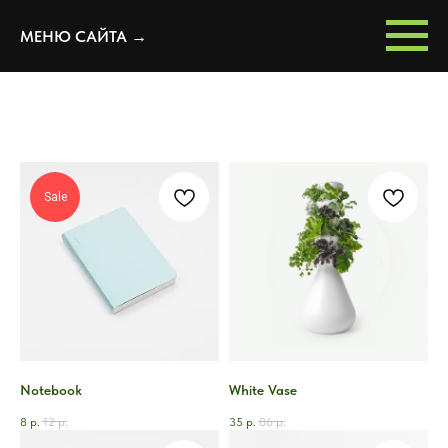
МЕНЮ САЙТА →
Sale
Notebook
White Vase
8
р.
12
р.
35
р.
86
р.