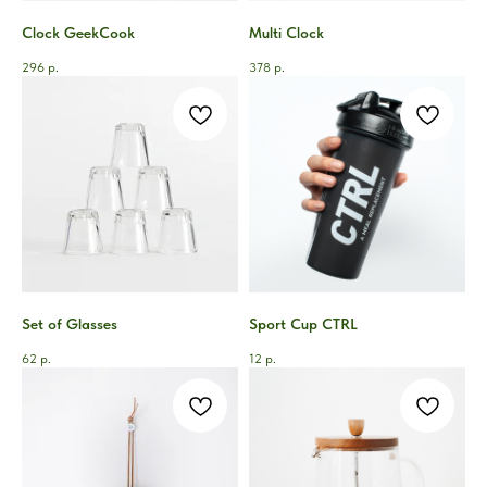
Clock GeekCook
Multi Clock
296
р.
378
р.
Set of Glasses
Sport Cup CTRL
62
р.
12
р.