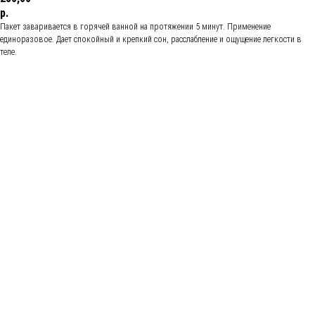
р.
Пакет заваривается в горячей ванной на протяжении 5 минут. Применение
единоразовое. Дает спокойный и крепкий сон, расслабление и ощущение легкости в
теле.